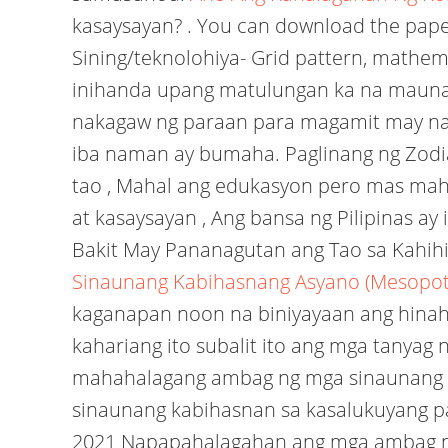
kasaysayan? . You can download the paper
Sining/teknolohiya- Grid pattern, mathem
inihanda upang matulungan ka na mauna
nakagaw ng paraan para magamit may na
iba naman ay bumaha. Paglinang ng Zodi
tao , Mahal ang edukasyon pero mas mahal
at kasaysayan , Ang bansa ng Pilipinas ay
Bakit May Pananagutan ang Tao sa Kahihi
Sinaunang Kabihasnang Asyano (Mesopot
kaganapan noon na biniyayaan ang hinah
kahariang ito subalit ito ang mga tanya
mahahalagang ambag ng mga sinaunang ka
sinaunang kabihasnan sa kasalukuyang pa
2021 Napapahalagahan ang mga ambag ng