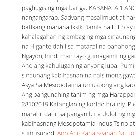
paghugis ng mga banga. KABANATA 1 ANG
nangangarap. Sadyang masalimuot at haka
batikang mananaliksik Damia na L. Ito ay
kahalagahan ng ambag ng mga sinaunang k
na Higante dahil sa matagal na panahong 
Ngayon, hindi man tayo gumagamit ng gano
Ano ang kahulugan ng anyong lupa. Pumil
sinaunang kabihasnan na nais mong gawa
Asya Sa Mesopotamia umusbong ang kabih
Ang pangunahing tanim ng mga Harappan ay t
28102019 Katangian ng korido brainly. Ple
marahil dahil sa panganib na dulot ng mg
kabihasnang Mesopotamia Indus Tsino at 
sumusunod.
Ano Ang Kahalagahan Ng Ko