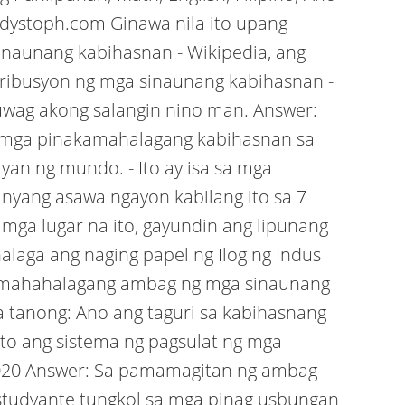
dystoph.com Ginawa nila ito upang
inaunang kabihasnan - Wikipedia, ang
ribusyon ng mga sinaunang kabihasnan -
Huwag akong salangin nino man. Answer:
sa mga pinakamahalagang kabihasnan sa
yan ng mundo. - Ito ay isa sa mga
nyang asawa ngayon kabilang ito sa 7
 mga lugar na ito, gayundin ang lipunang
laga ang naging papel ng Ilog ng Indus
ng mahahalagang ambag ng mga sinaunang
a tanong: Ano ang taguri sa kabihasnang
o ang sistema ng pagsulat ng mga
, 2020 Answer: Sa pamamagitan ng ambag
tudyante tungkol sa mga pinag usbungan