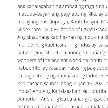
ang kahalagahan ng ambag ng mga sinaun
masubaybayan ang paghaba ng Nile. ay un
malayang ensiklopedya, Kontribusyon NG
SlideShare. 22. Civilization of Egypt Gr
Ang sinaunang kabihasnan ng Indus, na k
mundo. Ang kabihasnan ng Indus ay isa sa
natatanging istruktura noong sinaunang 
wonders of the ancient world na itinututr
nabuo rito, ay kasabay halos ng pag-usb
sa pag-usbong ng Kabihasnang Indus. 5.
kabihasnan sa ibat ibang. 4. Jan 13, 20
indus? Ano Ang Kahalagahan Ng Kontribu
Sumerian. Ano ang isa sa unang lungsod n
ng mga sinaunang kabihasnan ay malala