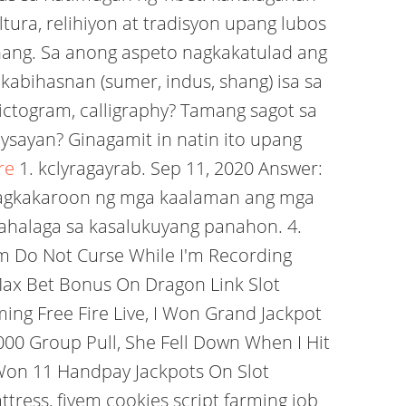
ltura, relihiyon at tradisyon upang lubos
hang. Sa anong aspeto nagkakatulad ang
kabihasnan (sumer, indus, shang) isa sa
ctogram, calligraphy? Tamang sagot sa
sayan? Ginagamit in natin ito upang
re
1. kclyragayrab. Sep 11, 2020 Answer:
magkakaroon ng mga kaalaman ang mga
halaga sa kasalukuyang panahon. 4.
m Do Not Curse While I'm Recording
Max Bet Bonus On Dragon Link Slot
ing Free Fire Live, I Won Grand Jackpot
00 Group Pull, She Fell Down When I Hit
 Won 11 Handpay Jackpots On Slot
tress, fivem cookies script farming job