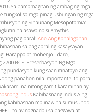
, 2016 Sa pamamagitan ng ambag ng mga
e tungkol sa mga pinag usbungan ng mga
ntribusyon ng Sinaunang Mesopotamia:
gkutin na asawa na si Amythis.
ayang pag-aaral!
Ano Ang Kahalagahan
hasnan sa pag aaral ng kasaysayan -
g: Harappa at mohenjo - daro,
ng 2700 BCE. Preserbasyon Ng Mga
ng pundasyon kung saan itinatayo ang
oong panahon nila importante ito para
pakarami na nitong gamit karamihan ay
hasnang Indus
Kabihasnang Indus A ng
unang kabihasnan malinaw na sumusunod
EL Ito ay nagpadali sa paggawa at